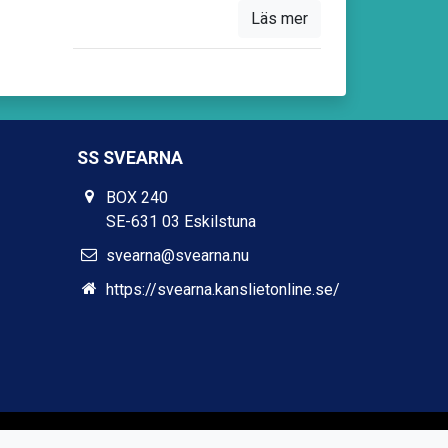
Läs mer
SS SVEARNA
BOX 240
SE-631 03 Eskilstuna
svearna@svearna.nu
https://svearna.kanslietonline.se/