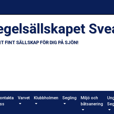
egelsällskapet Sve
T FINT SÄLLSKAP FÖR DIG PÅ SJÖN!
ontakta
Varvet
Klubbholmen
Segling
Miljö och
Un
ss
båtsanering
Seg