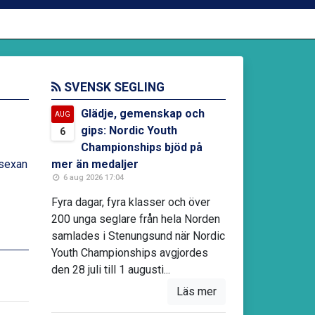
SVENSK SEGLING
Glädje, gemenskap och
AUG
gips: Nordic Youth
6
Championships bjöd på
lsexan
mer än medaljer
6 aug 2026 17:04
Fyra dagar, fyra klasser och över
200 unga seglare från hela Norden
samlades i Stenungsund när Nordic
Youth Championships avgjordes
den 28 juli till 1 augusti...
Läs mer