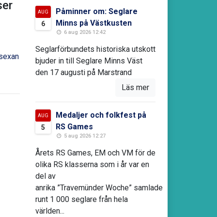
er
Påminner om: Seglare
AUG
Minns på Västkusten
6
6 aug 2026 12:42
Seglarförbundets historiska utskott
lsexan
bjuder in till Seglare Minns Väst
den 17 augusti på Marstrand
Läs mer
Medaljer och folkfest på
AUG
RS Games
5
5 aug 2026 12:27
Årets RS Games, EM och VM för de
olika RS klasserna som i år var en
del av
anrika ”Travemünder Woche” samlade
runt 1 000 seglare från hela
världen...