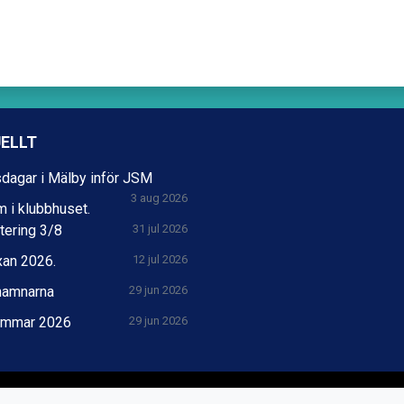
ELLT
dagar i Mälby inför JSM
3 aug 2026
 i klubbhuset.
tering 3/8
31 jul 2026
xan 2026.
12 jul 2026
hamnarna
29 jun 2026
mmar 2026
29 jun 2026