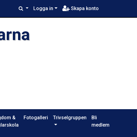
Logga in
Skapa konto
arna
gdom &
Fotogalleri
Trivselgruppen
Bli
larskola
medlem