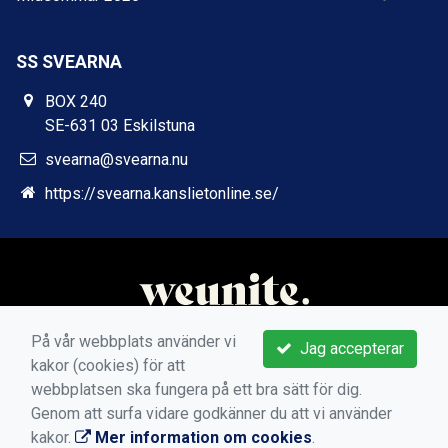
SS SVEARNA
BOX 240
SE-631 03 Eskilstuna
svearna@svearna.nu
https://svearna.kanslietonline.se/
På vår webbplats använder vi
Jag accepterar
kakor (cookies) för att
webbplatsen ska fungera på ett bra sätt för dig.
Genom att surfa vidare godkänner du att vi använder
kakor.
Mer information om cookies
.