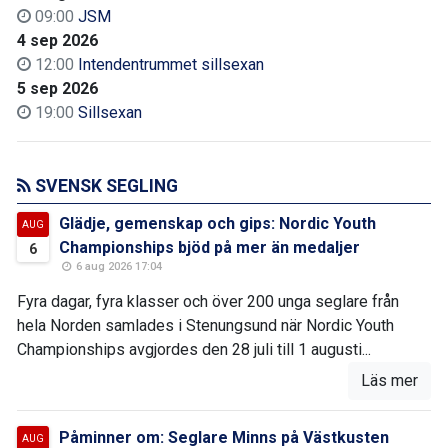
09:00
JSM
4 sep 2026
12:00
Intendentrummet sillsexan
5 sep 2026
19:00
Sillsexan
SVENSK SEGLING
Glädje, gemenskap och gips: Nordic Youth
AUG
Championships bjöd på mer än medaljer
6
6 aug 2026 17:04
Fyra dagar, fyra klasser och över 200 unga seglare från
hela Norden samlades i Stenungsund när Nordic Youth
Championships avgjordes den 28 juli till 1 augusti...
Läs mer
Påminner om: Seglare Minns på Västkusten
AUG