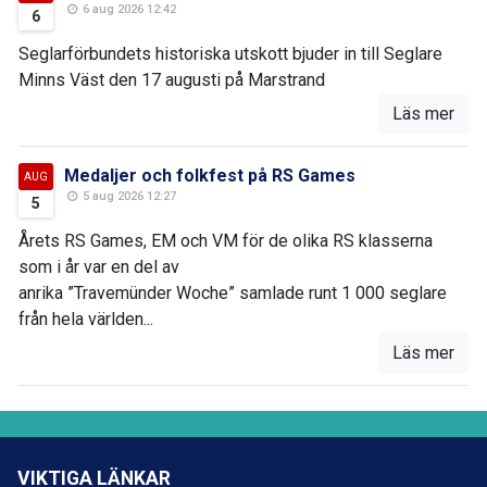
6 aug 2026 12:42
6
Seglarförbundets historiska utskott bjuder in till Seglare
Minns Väst den 17 augusti på Marstrand
Läs mer
Medaljer och folkfest på RS Games
AUG
5 aug 2026 12:27
5
Årets RS Games, EM och VM för de olika RS klasserna
som i år var en del av
anrika ”Travemünder Woche” samlade runt 1 000 seglare
från hela världen...
Läs mer
VIKTIGA LÄNKAR