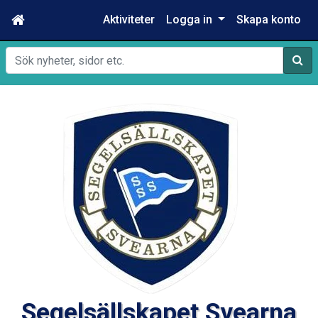
Aktiviteter
Logga in
Skapa konto
Sök
Segelsällskapet Svearna