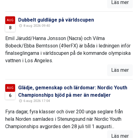
Läs mer
Dubbelt guldläge på världscupen
AUG
8 aug 2026 09:40
8
Emil Järudd/Hanna Jonsson (Nacra) och Vilma
Bobeck/Ebba Berntsson (49erFX) är båda i ledningen inför
finalseglingarna i världscupen på de kommande olympiska
vattnen i Los Angeles.
Läs mer
Glädje, gemenskap och lärdomar: Nordic Youth
AUG
Championships bjöd på mer än medaljer
6
6 aug 2026 17:04
Fyra dagar, fyra klasser och över 200 unga seglare från
hela Norden samlades i Stenungsund när Nordic Youth
Championships avgjordes den 28 juli till 1 augusti...
Läs mer