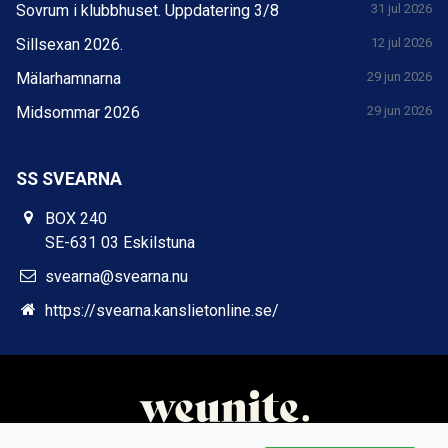
Sovrum i klubbhuset. Uppdatering 3/8
31 jul 2026
Sillsexan 2026.
12 jul 2026
Mälarhamnarna
29 jun 2026
Midsommar 2026
29 jun 2026
SS SVEARNA
BOX 240
SE-631 03 Eskilstuna
svearna@svearna.nu
https://svearna.kanslietonline.se/