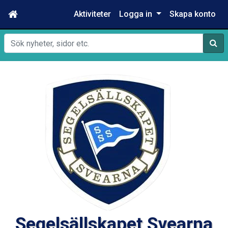
Aktiviteter
Logga in
Skapa konto
Sök
Segelsällskapet Svearna