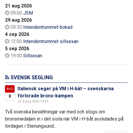
21 aug 2026
09:00
JSM
29 aug 2026
09:30
Intendentrummet bokad
4 sep 2026
12:00
Intendentrummet sillsexan
5 sep 2026
19:00
Sillsexan
SVENSK SEGLING
Italiensk seger på VM i H-båt – svenskarna
AUG
förlorade brons-kampen
8
8 aug 2026 19:30
Två svenska besättningar var med och slogs om
bronsmedaljen in i det sista när VM i H-båt avslutades på
lördagen i Stenungsund...