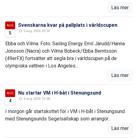
Läs mer
Svenskarna kvar på pallplats i världscupen
AUG
5 aug 2026 09:20
5
Ebba och Vilma. Foto: Sailing Energy Emil Järudd/Hanna
Jonsson (Nacra) och Vilma Bobeck/Ebba Berntsson
(49erFX) fortsätter att segla bra i världscupen på de
olympiska vattnen i Los Angeles...
Läs mer
Nu startar VM i H-båt i Stenungsund
AUG
4 aug 2026 10:58
4
I morgon går startskottet för i VM i H-båt i Stenungsund
med Stenungsunds Segelsällskap som arrangör...
Läs mer