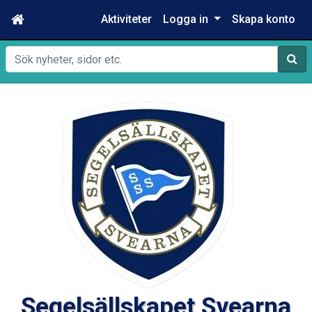
Aktiviteter
Logga in
Skapa konto
Sök
Segelsällskapet Svearna