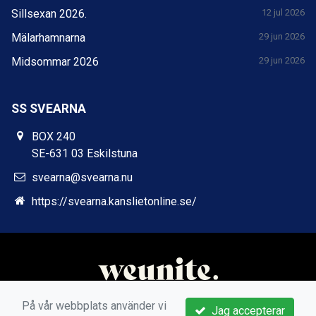
Sillsexan 2026.
12 jul 2026
Mälarhamnarna
29 jun 2026
Midsommar 2026
29 jun 2026
SS SVEARNA
BOX 240
SE-631 03 Eskilstuna
svearna@svearna.nu
https://svearna.kanslietonline.se/
På vår webbplats använder vi
Jag accepterar