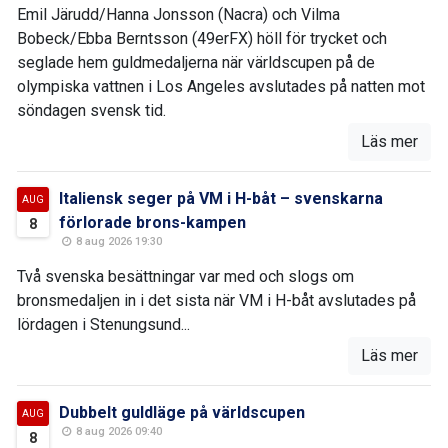
Emil Järudd/Hanna Jonsson (Nacra) och Vilma
Bobeck/Ebba Berntsson (49erFX) höll för trycket och
seglade hem guldmedaljerna när världscupen på de
olympiska vattnen i Los Angeles avslutades på natten mot
söndagen svensk tid.
Läs mer
Italiensk seger på VM i H-båt – svenskarna
AUG
förlorade brons-kampen
8
8 aug 2026 19:30
Två svenska besättningar var med och slogs om
bronsmedaljen in i det sista när VM i H-båt avslutades på
lördagen i Stenungsund...
Läs mer
Dubbelt guldläge på världscupen
AUG
8 aug 2026 09:40
8