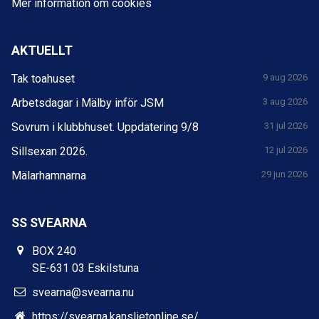
Mer information om cookies
AKTUELLT
Tak toahuset
9 aug 2026
Arbetsdagar i Mälby inför JSM
3 aug 2026
Sovrum i klubbhuset. Uppdatering 9/8
31 jul 2026
Sillsexan 2026.
12 jul 2026
Mälarhamnarna
29 jun 2026
SS SVEARNA
BOX 240
SE-631 03 Eskilstuna
svearna@svearna.nu
https://svearna.kanslietonline.se/