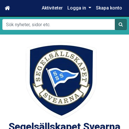
Aktiviteter
Logga in
Skapa konto
Sök
Segelsällskapet Svearna