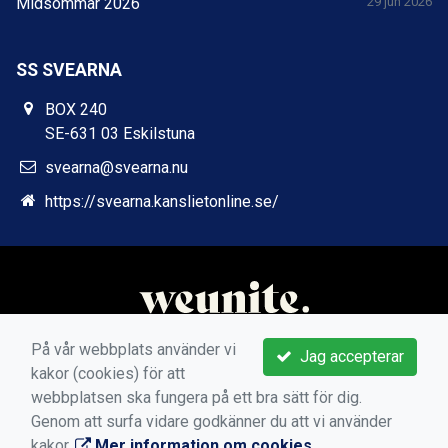
Midsommar 2026
29 jun 2026
SS SVEARNA
BOX 240
SE-631 03 Eskilstuna
svearna@svearna.nu
https://svearna.kanslietonline.se/
På vår webbplats använder vi
Jag accepterar
kakor (cookies) för att
webbplatsen ska fungera på ett bra sätt för dig.
Genom att surfa vidare godkänner du att vi använder
kakor.
Mer information om cookies
.