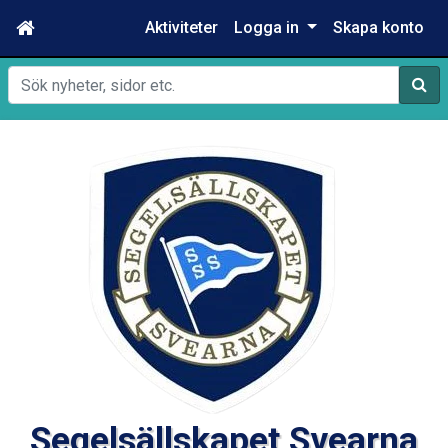
Aktiviteter
Logga in
Skapa konto
Sök
Segelsällskapet Svearna