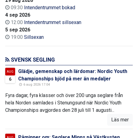
29 aug 2026
09:30
Intendentrummet bokad
4 sep 2026
12:00
Intendentrummet sillsexan
5 sep 2026
19:00
Sillsexan
SVENSK SEGLING
Glädje, gemenskap och lärdomar: Nordic Youth
AUG
Championships bjöd på mer än medaljer
6
6 aug 2026 17:04
Fyra dagar, fyra klasser och över 200 unga seglare från
hela Norden samlades i Stenungsund när Nordic Youth
Championships avgjordes den 28 juli till 1 augusti...
Läs mer
Påminner om: Seglare Minns på Västkusten
AUG