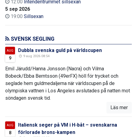
12:00
Intendentrummet sillsexan
5 sep 2026
19:00
Sillsexan
SVENSK SEGLING
Dubbla svenska guld på världscupen
AUG
9 aug 2026 08:54
9
Emil Järudd/Hanna Jonsson (Nacra) och Vilma
Bobeck/Ebba Berntsson (49erFX) höll för trycket och
seglade hem guldmedaljerna när världscupen på de
olympiska vattnen i Los Angeles avslutades på natten mot
söndagen svensk tid.
Läs mer
Italiensk seger på VM i H-båt – svenskarna
AUG
förlorade brons-kampen
8