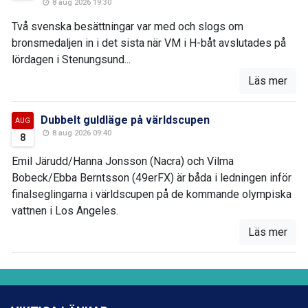
8 aug 2026 19:30
Två svenska besättningar var med och slogs om
bronsmedaljen in i det sista när VM i H-båt avslutades på
lördagen i Stenungsund...
Läs mer
Dubbelt guldläge på världscupen
AUG
8 aug 2026 09:40
8
Emil Järudd/Hanna Jonsson (Nacra) och Vilma
Bobeck/Ebba Berntsson (49erFX) är båda i ledningen inför
finalseglingarna i världscupen på de kommande olympiska
vattnen i Los Angeles.
Läs mer