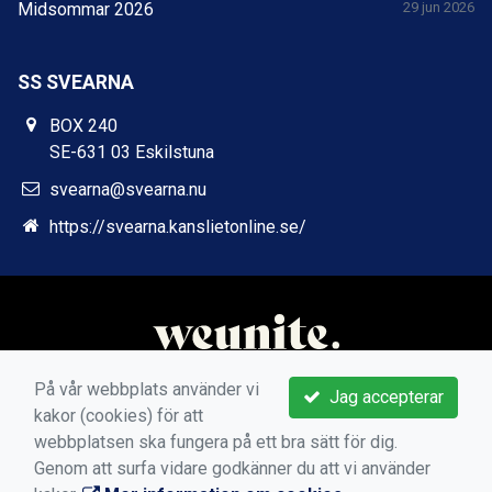
Midsommar 2026
29 jun 2026
SS SVEARNA
BOX 240
SE-631 03 Eskilstuna
svearna@svearna.nu
https://svearna.kanslietonline.se/
På vår webbplats använder vi
Jag accepterar
kakor (cookies) för att
webbplatsen ska fungera på ett bra sätt för dig.
Genom att surfa vidare godkänner du att vi använder