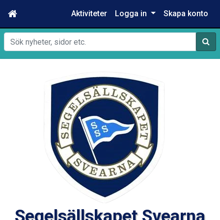
Aktiviteter
Logga in
Skapa konto
Sök
Segelsällskapet Svearna