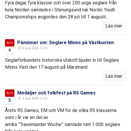
Fyra dagar, fyra klasser och över 200 unga seglare från
hela Norden samlades i Stenungsund när Nordic Youth
Championships avgjordes den 28 juli till 1 augusti...
Läs mer
Påminner om: Seglare Minns på Västkusten
AUG
6 aug 2026 12:42
6
Seglarförbundets historiska utskott bjuder in till Seglare
Minns Väst den 17 augusti på Marstrand
Läs mer
Medaljer och folkfest på RS Games
AUG
5 aug 2026 12:27
5
Årets RS Games, EM och VM för de olika RS klasserna
som i år var en del av
anrika ”Travemünder Woche” samlade runt 1 000 seglare