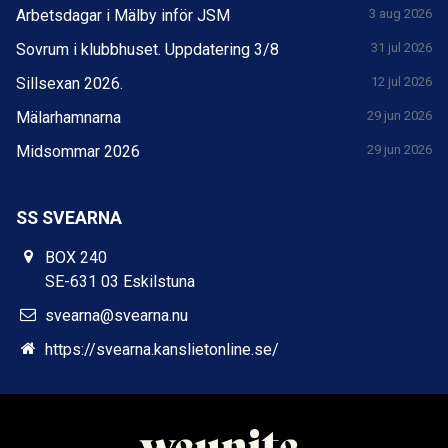
Arbetsdagar i Mälby inför JSM
3 aug 2026
Sovrum i klubbhuset. Uppdatering 3/8
31 jul 2026
Sillsexan 2026.
12 jul 2026
Mälarhamnarna
29 jun 2026
Midsommar 2026
29 jun 2026
SS SVEARNA
BOX 240
SE-631 03 Eskilstuna
svearna@svearna.nu
https://svearna.kanslietonline.se/