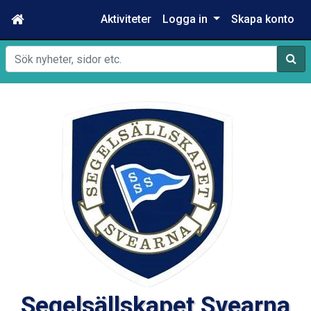
Aktiviteter
Logga in
Skapa konto
Sök
Segelsällskapet Svearna