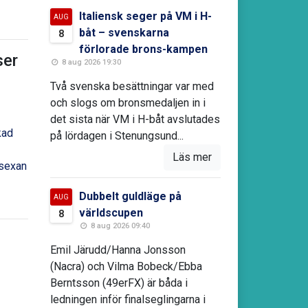
Italiensk seger på VM i H-
AUG
båt – svenskarna
8
förlorade brons-kampen
er
8 aug 2026 19:30
Två svenska besättningar var med
och slogs om bronsmedaljen in i
det sista när VM i H-båt avslutades
kad
på lördagen i Stenungsund...
Läs mer
lsexan
Dubbelt guldläge på
AUG
världscupen
8
8 aug 2026 09:40
Emil Järudd/Hanna Jonsson
(Nacra) och Vilma Bobeck/Ebba
Berntsson (49erFX) är båda i
ledningen inför finalseglingarna i