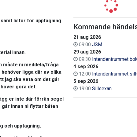
 samt listor för upptagning
Kommande händels
21 aug 2026
09:00
JSM
29 aug 2026
erial innan.
09:30
Intendentrummet bo
n måste ni meddela/fråga
4 sep 2026
 behöver ligga där av olika
12:00
Intendentrummet sil
tt jag ska veta om det går
5 sep 2026
behöver göra det.
19:00
Sillsexan
ägg er inte där förrän segel
år innan ni flyttar båten
ng och upptagning.