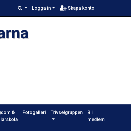
Logga in
Skapa konto
arna
gdom &
Fotogalleri
Trivselgruppen
Bli
larskola
medlem