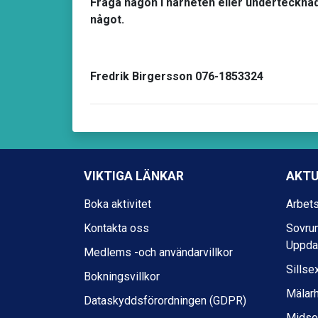
Fråga någon i närheten eller underteckna
något.
Fredrik Birgersson 076-1853324
VIKTIGA LÄNKAR
AKTU
Boka aktivitet
Arbets
Kontakta oss
Sovrum
Uppda
Medlems -och användarvillkor
Sillse
Bokningsvillkor
Mälar
Dataskyddsförordningen (GDPR)
Midso