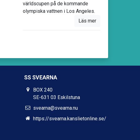
världscupen på de kommande
olympiska vattnen i Los Angeles.
Läs mer
SS SVEARNA
BOX 240
SE-631 03 Eskilstuna
svearna@svearna.nu
https://svearna.kanslietonline.se/