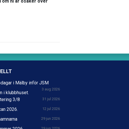
d om ni är osäker över
ELLT
dagar i Mälby inför JSM
3 aug 2026
 i klubbhuset.
tering 3/8
31 jul 2026
xan 2026.
12 jul 2026
hamnarna
29 jun 2026
mmar 2026
29 jun 2026