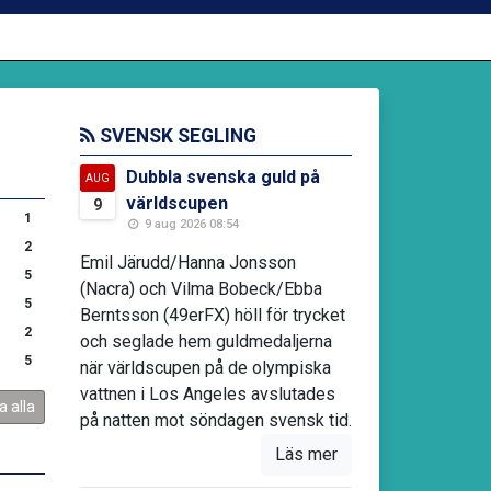
SVENSK SEGLING
Dubbla svenska guld på
AUG
världscupen
9
1
9 aug 2026 08:54
2
Emil Järudd/Hanna Jonsson
5
(Nacra) och Vilma Bobeck/Ebba
5
Berntsson (49erFX) höll för trycket
2
och seglade hem guldmedaljerna
5
när världscupen på de olympiska
vattnen i Los Angeles avslutades
a alla
på natten mot söndagen svensk tid.
Läs mer