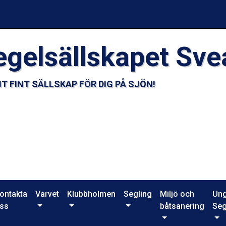
egelsällskapet Sve
T FINT SÄLLSKAP FÖR DIG PÅ SJÖN!
ontakta
Varvet
Klubbholmen
Segling
Miljö och
Un
ss
båtsanering
Seg