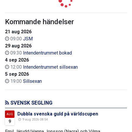
Kommande händelser
21 aug 2026
09:00
JSM
29 aug 2026
09:30
Intendentrummet bokad
4 sep 2026
12:00
Intendentrummet sillsexan
5 sep 2026
19:00
Sillsexan
SVENSK SEGLING
Dubbla svenska guld på världscupen
AUG
9 aug 2026 08:54
9
Emil Järudd/Hanna Jonsson (Nacra) och Vilma