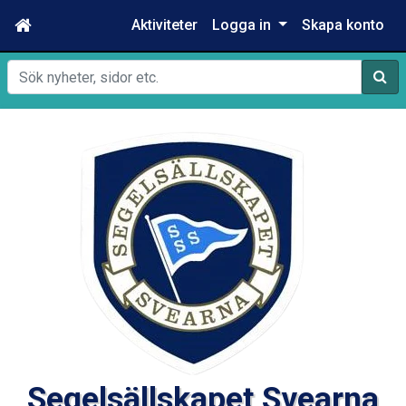
Aktiviteter
Logga in
Skapa konto
Sök
Segelsällskapet Svearna