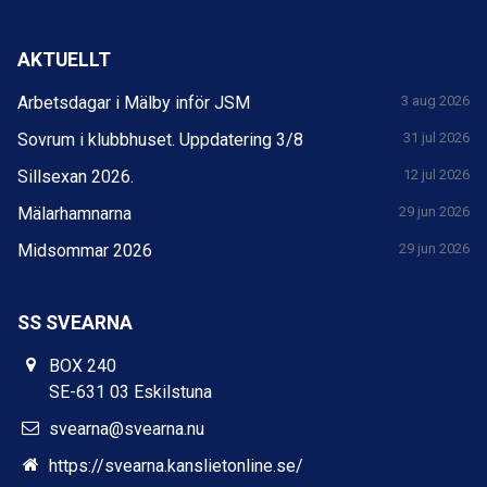
AKTUELLT
Arbetsdagar i Mälby inför JSM
3 aug 2026
Sovrum i klubbhuset. Uppdatering 3/8
31 jul 2026
Sillsexan 2026.
12 jul 2026
Mälarhamnarna
29 jun 2026
Midsommar 2026
29 jun 2026
SS SVEARNA
BOX 240
SE-631 03 Eskilstuna
svearna@svearna.nu
https://svearna.kanslietonline.se/