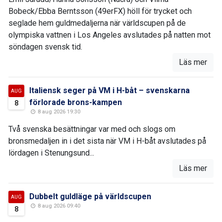
Bobeck/Ebba Berntsson (49erFX) höll för trycket och
seglade hem guldmedaljerna när världscupen på de
olympiska vattnen i Los Angeles avslutades på natten mot
söndagen svensk tid.
Läs mer
Italiensk seger på VM i H-båt – svenskarna
AUG
förlorade brons-kampen
8
8 aug 2026 19:30
Två svenska besättningar var med och slogs om
bronsmedaljen in i det sista när VM i H-båt avslutades på
lördagen i Stenungsund...
Läs mer
Dubbelt guldläge på världscupen
AUG
8 aug 2026 09:40
8