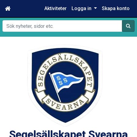
Aktiviteter
Logga in
Skapa konto
Sök
Segelsällskapet Svearna