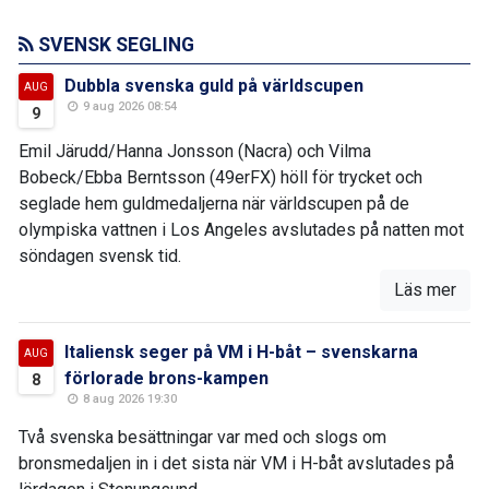
SVENSK SEGLING
Dubbla svenska guld på världscupen
AUG
9 aug 2026 08:54
9
Emil Järudd/Hanna Jonsson (Nacra) och Vilma
Bobeck/Ebba Berntsson (49erFX) höll för trycket och
seglade hem guldmedaljerna när världscupen på de
olympiska vattnen i Los Angeles avslutades på natten mot
söndagen svensk tid.
Läs mer
Italiensk seger på VM i H-båt – svenskarna
AUG
förlorade brons-kampen
8
8 aug 2026 19:30
Två svenska besättningar var med och slogs om
bronsmedaljen in i det sista när VM i H-båt avslutades på