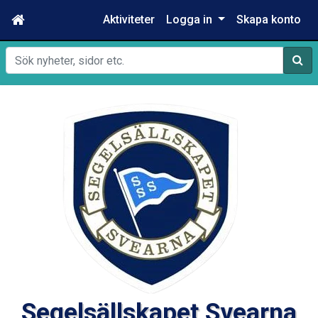
Aktiviteter
Logga in
Skapa konto
Sök
Segelsällskapet Svearna