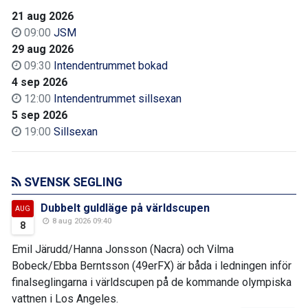
21 aug 2026
09:00
JSM
29 aug 2026
09:30
Intendentrummet bokad
4 sep 2026
12:00
Intendentrummet sillsexan
5 sep 2026
19:00
Sillsexan
SVENSK SEGLING
Dubbelt guldläge på världscupen
AUG
8 aug 2026 09:40
8
Emil Järudd/Hanna Jonsson (Nacra) och Vilma
Bobeck/Ebba Berntsson (49erFX) är båda i ledningen inför
finalseglingarna i världscupen på de kommande olympiska
vattnen i Los Angeles.