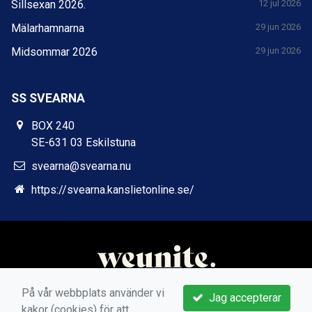
Sillsexan 2026.
12 jul 2026
Mälarhamnarna
29 jun 2026
Midsommar 2026
29 jun 2026
SS SVEARNA
BOX 240
SE-631 03 Eskilstuna
svearna@svearna.nu
https://svearna.kanslietonline.se/
På vår webbplats använder vi
Jag accepterar
kakor (cookies) för att