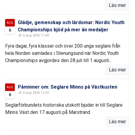
Läs mer
Glädje, gemenskap och lärdomar: Nordic Youth
AUG
Championships bjöd på mer än medaljer
6
6 aug 2026 17:04
Fyra dagar, fyra klasser och över 200 unga seglare från
hela Norden samlades i Stenungsund när Nordic Youth
Championships avgjordes den 28 juli till 1 augusti...
Läs mer
Påminner om: Seglare Minns på Västkusten
AUG
6 aug 2026 12:42
6
Seglarförbundets historiska utskott bjuder in till Seglare
Minns Väst den 17 augusti på Marstrand
Läs mer