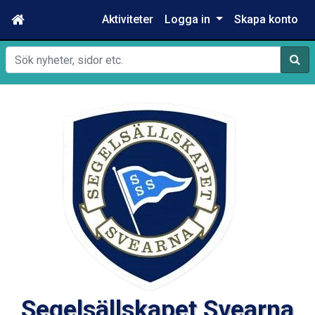
Aktiviteter
Logga in
Skapa konto
Sök
Segelsällskapet Svearna